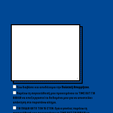
Έχω διαβάσει και αποδέχομαι την
Πολιτική Απορρήτου
.
Παρέχω τη συγκατάθεσή μου προκειμένου το TIME OUT ΓΙΑ
ΒΙΒΛΙΑ να επεξεργαστεί τα δεδομένα μου για να αποστείλει
απάντηση στο παραπάνω αίτημα.
ΓΙΑ ΠΑΙΔΙΑ ΚΑΤΩ ΤΩΝ 15 ΕΤΩΝ: Εγώ ο γονέας παρέχω τη
συγκατάθεσή μου προκειμένου το TIME OUT ΓΙΑ ΒΙΒΛΙΑ να