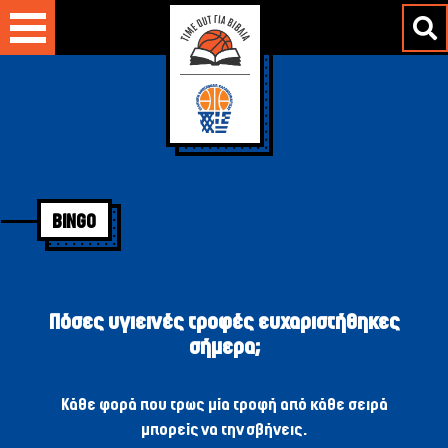
Μετάβαση
στο
περιεχόμενο
BINGO
Πόσες υγιεινές τροφές ευχαριστήθηκες
σήμερα;
Κάθε φορά που τρως μία τροφή από κάθε σειρά
μπορείς να την σβήνεις.