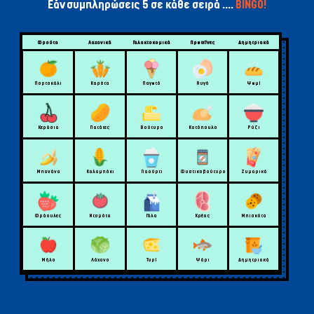
Εάν συμπληρώσεις 5 σε κάθε σειρά ....
BINGO!
Φρούτα
Λαχανικά
Γαλακτοκομικά
Πρωτεΐνες
Δημητριακά
Πορτοκάλι
Καρότα
Παγωτό
Αυγό
Ψωμί
Κεράσια
Πατάτες
Βούτυρο
Κοτόπουλο
Ρύζι
Μπανάνα
Καλαμπόκι
Γιαούρτι
Φυστικοβούτυρο
Ζυμαρικά
Φράουλες
Ντομάτα
Γάλα
Κρέας
Μπισκότα
Μήλο
Λάχανο
Τυρί
Ψάρι
Δημητριακά