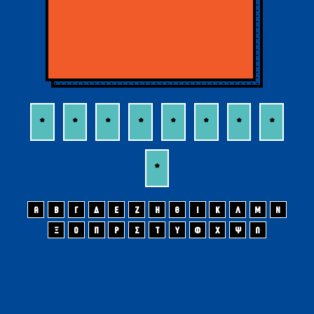
*
*
*
*
*
*
*
*
*
Α
Β
Γ
Δ
Ε
Ζ
Η
Θ
Ι
Κ
Λ
Μ
Ν
Ξ
Ο
Π
Ρ
Σ
Τ
Υ
Φ
Χ
Ψ
Ω