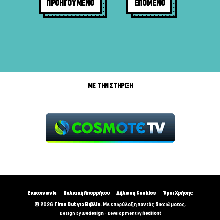
ΠΡΟΗΓΟΥΜΕΝΟ
ΕΠΟΜΕΝΟ
ΜΕ ΤΗΝ ΣΤΗΡΙΞΗ
Επικοινωνία
Πολιτική Απορρήτου
Δήλωση Cookies
Όροι Χρήσης
© 2026
Time Out για Βιβλία
. Με επιφύλαξη παντός δικαιώματος.
Design by
wedesign
- Development by
RedHost